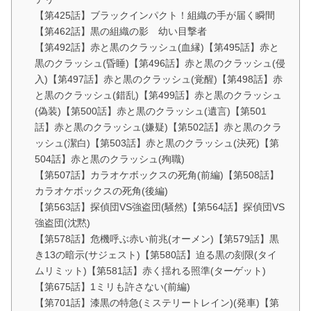
【第425話】ブラックインパクト！組織の手が届く瞬間
【第462話】黒の組織の影 幼い目撃者
【第492話】赤と黒のクラッシュ(血縁)【第495話】赤と
黒のクラッシュ(昏睡)【第496話】赤と黒のクラッシュ(侵
入)【第497話】赤と黒のクラッシュ(覚醒)【第498話】赤
と黒のクラッシュ(錯乱)【第499話】赤と黒のクラッシュ
(偽装)【第500話】赤と黒のクラッシュ(遺言)【第501
話】赤と黒のクラッシュ(嫌疑)【第502話】赤と黒のクラ
ッシュ(潔白)【第503話】赤と黒のクラッシュ(決死)【第
504話】赤と黒のクラッシュ(殉職)
【第507話】カラオケボックスの死角(前編)【第508話】
カラオケボックスの死角(後編)
【第563話】探偵団VS強盗団(騒然)【第564話】探偵団VS
強盗団(沈黙)
【第578話】危機呼ぶ赤い前兆(オーメン)【第579話】黒
き13の暗示(サジェスト)【第580話】迫る黒の刻限(タイ
ムリミット)【第581話】赤く揺れる照準(ターゲット)
【第675話】1ミリも許さない(前編)
【第701話】漆黒の特急(ミステリートレイン)(発車)【第