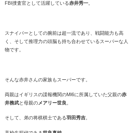
FBI捜査官として活躍している
赤井秀一
。
スナイパーとしての腕前は超一流であり、戦闘能力も高
く、そして推理力の頭脳も持ち合わせているスーパーな人
物です。
そんな赤井さんの家族もスーパーです。
両親はイギリスの諜報機関のMI6に所属していた父親の
赤
井務武
と母親の
メアリー世良
。
そして、弟の将棋棋士である
羽田秀吉
。
高校生探偵である
世良真純
。