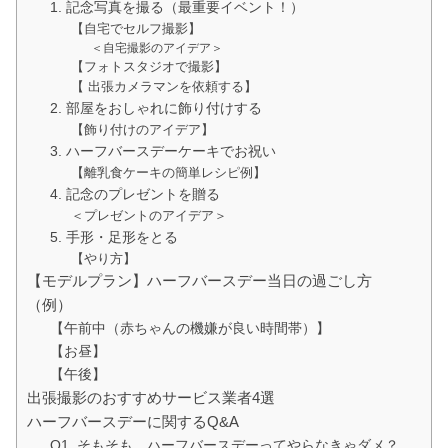
1. 記念写真を撮る（最重要イベント！）
【自宅でセルフ撮影】
＜自宅撮影のアイデア＞
【フォトスタジオで撮影】
【 出張カメラマンを依頼する】
2. 部屋をおしゃれに飾り付けする
【飾り付けのアイデア】
3. ハーフバースデーケーキでお祝い
【離乳食ケーキの簡単レシピ例】
4. 記念のプレゼントを贈る
＜プレゼントのアイデア＞
5. 手形・足形をとる
【やり方】
【モデルプラン】ハーフバースデー当日の過ごし方
（例）
【午前中（赤ちゃんの機嫌が良い時間帯）】
【お昼】
【午後】
出張撮影のおすすめサービス業者4選
ハーフバースデーに関するQ&A
Q1. そもそも、ハーフバースデーってやらなきゃダメ？