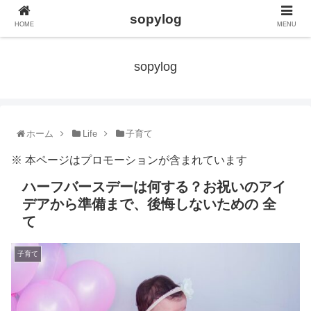
sopylog
HOME
MENU
sopylog
ホーム
Life
子育て
※ 本ページはプロモーションが含まれています
ハーフバースデーは何する？お祝いのアイ
デアから準備まで、後悔しないための 全
て
子育て