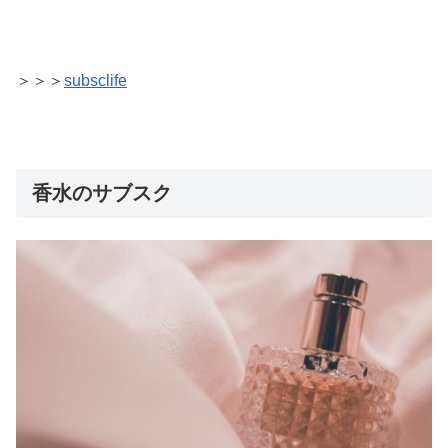
＞＞＞
subsclife
香水のサブスク