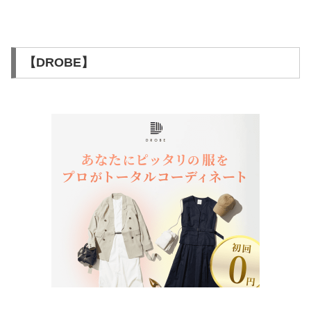
【DROBE】