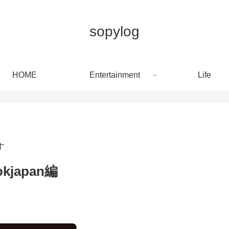
sopylog
HOME
Entertainment
Life
す
japan編