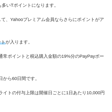
も多い
T
ポイントになります。
して、
Yahoo
プレミアム会員ならさらにポイントがア
ント
が入ります。
通常ポイントと税込購入金額の
19%
分の
PayPay
ボー
日から
60
日間です。
ライトの付与上限は開催日ごとに
1
日あたり
10,000
円