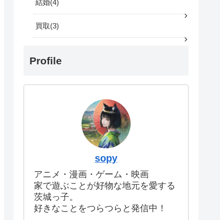
結婚
4
買取
3
Profile
sopy
アニメ・漫画・ゲーム・映画
家で遊ぶことが好物な地元を愛する
茨城っ子。
好きなことをつらつらと発信中！