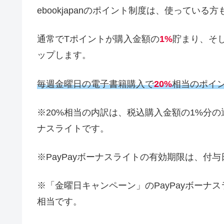
ebookjapan
のポイント制度は、使っている方
通常で
T
ポイントが購入金額の
1%
貯まり、そ
ップします。
毎週金曜日の電子書籍購入で
20%
相当のポイ
※
20%
相当の内訳は、税込購入金額の
1%
分の
ナスライトです。
※
PayPay
ボーナスライトの有効期限は、付与
※
「金曜日キャンペーン」の
PayPay
ボーナス
相当です。