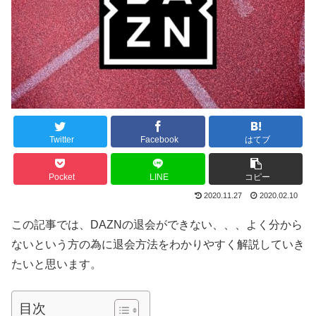
Twitter
Facebook
はてブ
Pocket
LINE
コピー
2020.11.27
2020.02.10
この記事では、
DAZN
の退会ができない、、、よく分から
ないという方の為に退会方法をわかりやすく解説していき
たいと思います。
目次