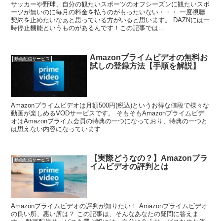
サッカーや野球、自分の観たいスポーツのオフシーズンに観たいスポ
ーツが無いのに毎月の料金を払うのがもったいない・・・ 一度視聴
契約を止めたいなぁと思っている方がいると思います。 DAZNには一
時停止機能というものがあるんです！この記事では...
Amazonプライムビデオの無料お
動画配信サービス
試しの登録方法【手順を解説】
Amazonプライムビデオは月額500円(税込)というお得な値段で様々な
動画が楽しめるVODサービスです。 そもそもAmazonプライムビデ
オはAmazonプライム会員の特典の一つになっており、特典の一つと
は思えない内容になっています...
【実際どうなの？】Amazonプラ
動画配信サービス
イムビデオの評判とは
Amazonプライムビデオの評判が知りたい！ Amazonプライムビデオ
の良い所、悪い所は？ この記事は、そんなあなたの疑問に答えま