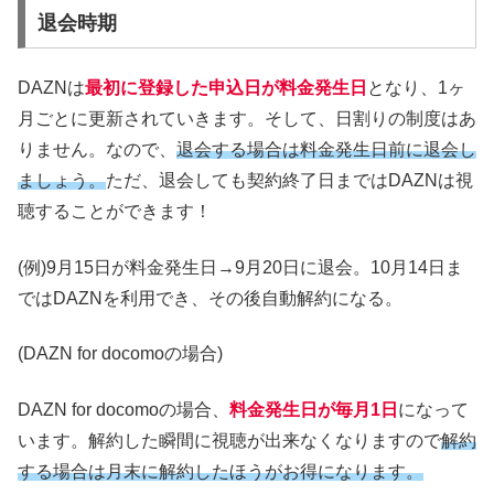
退会時期
DAZN
は
最初に登録した申込日が料金発生日
となり、
1
ヶ
月ごとに更新されていきます。
そして、日割りの制度はあ
りません。
なので、
退会する場合は料金発生日前に退会し
ましょう。
ただ、退会しても契約終了日までは
DAZN
は視
聴することができます！
(例)
9
月
15
日が料金発生日
→9
月
20
日に退会。
10
月
14
日ま
では
DAZN
を利用でき、その後自動解約になる。
(DAZN for docomo
の場合
)
DAZN for docomo
の場合、
料金発生日が毎月
1
日
になって
います。
解約した瞬間に視聴が出来なくなりますので
解約
する場合は月末に解約したほうがお得になります。